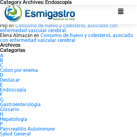
Comentarios recientes
Category Archives: Endoscopía
admin
en
Consumo de huevo y colesterol, asociado con
enfermedad vascular cerebral
admin
en
Consumo de huevo y colesterol, asociado con
enfermedad vascular cerebral
Pep
en
Consumo de huevo y colesterol, asociado con
enfermedad vascular cerebral
Elena Almazán
en
Consumo de huevo y colesterol, asociado
con enfermedad vascular cerebral
Archivos
Categorías
A
B
C
Colon por enema
D
Destacar
E
Endoscopía
F
G
Gastroenterología
Glosario
H
Hepatología
P
Pancreatitis Autoinmune
Salud General