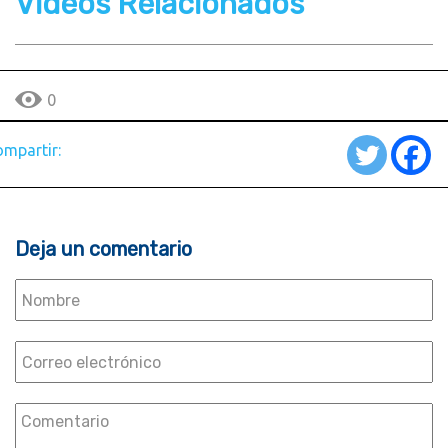
Videos Relacionados
0
mpartir:
Deja un comentario