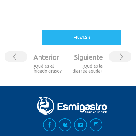
Anterior
Siguiente
¿Qué es el
¿Qué es la
hígado graso?
diarrea aguda?