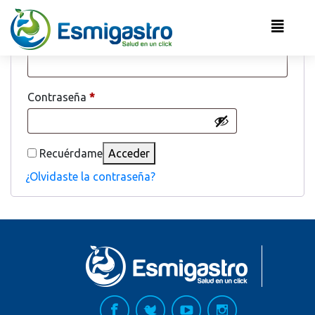
Nombre de usuario o correo electrónico
*
Obligatorio
Contraseña
*
Obligatorio
Recuérdame
Acceder
¿Olvidaste la contraseña?